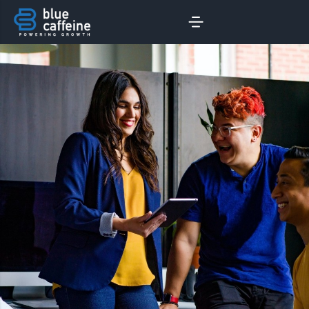
サービス
AIラボ
A