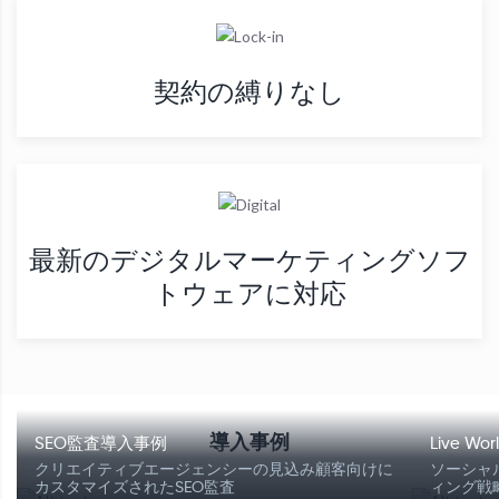
契約の縛りなし
最新のデジタルマーケティングソフ
トウェアに対応
導入事例
SEO監査導入事例
Live W
クリエイティブエージェンシーの見込み顧客向けに
ソーシャ
カスタマイズされたSEO監査
ィング戦