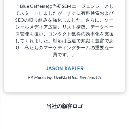
専門
「Blue Caffeineは当初SEMエージェンシーとし
「
功を
てスタートしましたが、すぐに有料検索および
ア
直接
SEOの取り組みを強化しました。さらに、ソー
と
れ以
シャルメディア広告、リスト構築、データベー
で
ス管理も担い、コンタクト獲得の効率化を支援
高
してくれました。対応は迅速で知識も豊富であ
ョ
り、私たちのマーケティングチームの重要な一
員です。」
JASON KAPLER
VP, Marketing, LiveWorld Inc., San Jose, CA
当社の顧客ロゴ