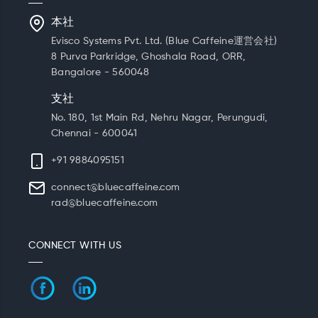
本社
Evisco Systems Pvt. Ltd. (Blue Caffeine運営会社)
8 Purva Parkridge, Ghoshala Road, ORR,
Bangalore - 560048
支社
No. 180, 1st Main Rd, Nehru Nagar, Perungudi,
Chennai - 600041
+91 9884095151
connect@bluecaffeine.com
rad@bluecaffeine.com
CONNECT WITH US