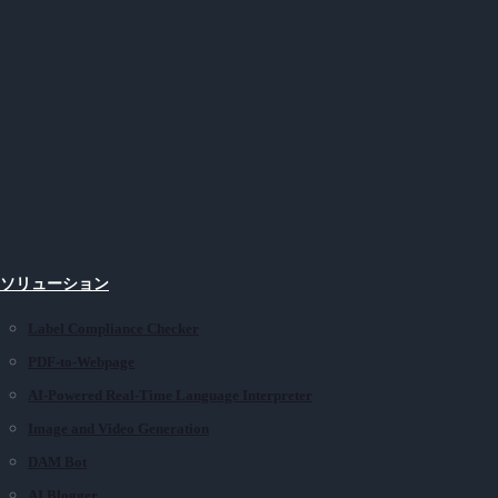
Iソリューション
Label Compliance Checker
PDF-to-Webpage
AI-Powered Real-Time Language Interpreter
Image and Video Generation
DAM Bot
AI Blogger