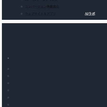
コンバージョン率最適化
ウェブサイト＆アプリ
AIラボ
SERVICES
Amazon Marketing Services
Digital Brand Strategy
Search Engine Marketing
Social Media Ads
Search Engine Optimization
SaaS Services