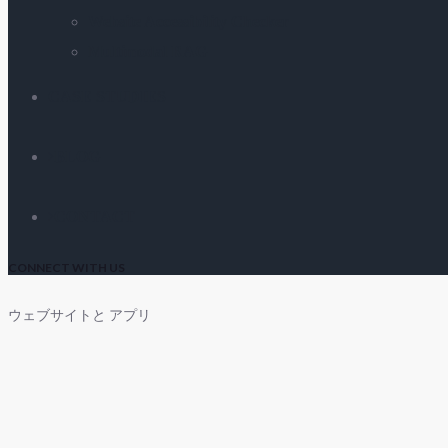
Website Accessibility Checker
Multimodal RAG
CASE STUDIES
BLOG
CONTACT
CONNECT WITH US
ウェブサイトと
アプリ