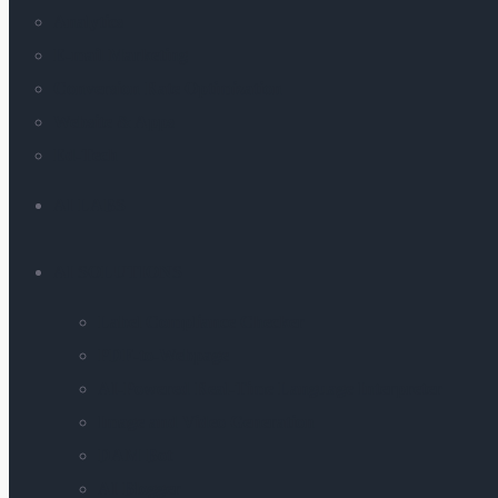
Analytics
E-mail Marketing
Conversion Rate Optimization
Website & Apps
Ed-Tech
AI LABS
AI SOLUTIONS
Label Compliance Checker
PDF-to-Webpage
AI-Powered Real-Time Language Interpreter
Image and Video Generation
DAM Bot
AI Blogger