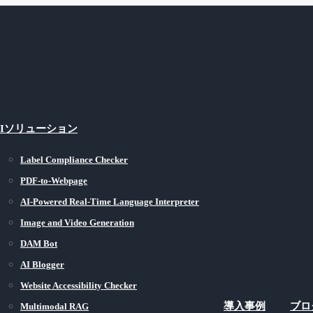
AIソリューション
Label Compliance Checker
PDF-to-Webpage
AI-Powered Real-Time Language Interpreter
Image and Video Generation
DAM Bot
AI Blogger
Website Accessibility Checker
導入事例
ブロ
Multimodal RAG