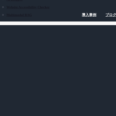
Website Accessibility Checker
Multimodal RAG
導入事例
ブロ