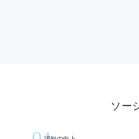
ソー
01
認知の向上