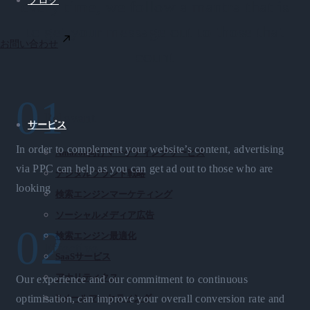
ブログ
every time, we follow a mantra that is
to get your message out to those that
お問い合わせ
count
01
Relevant
サービス
In order to complement your website’s content, advertising
Amazon向けマーケティングサービス
via PPC can help as you can get ad out to those who are
デジタルブランド戦略
looking
検索エンジンマーケティング
ソーシャルメディア広告
02
検索エンジン最適化
Effective
SaaSサービス
アナリティクス
Our experience and our commitment to continuous
Eメールマーケティング
optimisation, can improve your overall conversion rate and