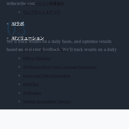
reduce the cost
コンバージョン率最適化
ウェブサイト＆アプリ
03
AIラボ
Optimized
AIソリューション
We’ll track results on a daily basis, and optimise results
based on real-time feedback. We’ll track results on a daily
Label Compliance Checker
PDF-to-Webpage
AI-Powered Real-Time Language Interpreter
Our experience and our commitment to continuous optimisation,
Image and Video Generation
can improve your overall conversion rate and reduce the cost per
DAM Bot
click and acquisition drastically.
AI Blogger
Website Accessibility Checker
Multimodal RAG
導入事例