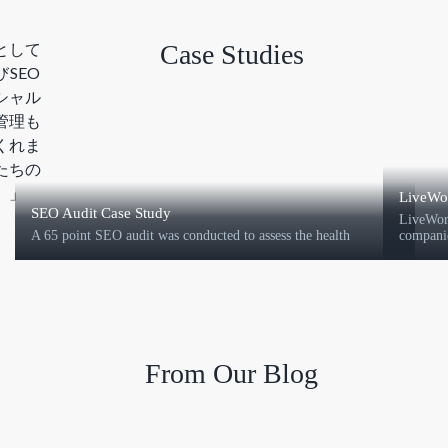
ーとして
Case Studies
SEO
シャル
管理も
くれま
たちの
。」
LiveWo
SEO Audit Case Study
LiveWor
A 65 point SEO audit was conducted to assess the health
compani
From Our Blog