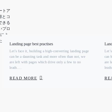
ートア
獲得とコ
できる
いプロ
ンによ
たして
Landing page best practises
Land
Let’s face it, building a high-converting landing page
Let’s
can be a daunting task and more often than not, we
can 
are left with pages which drive only a few to no
are l
leads….
lead
READ MORE
RE