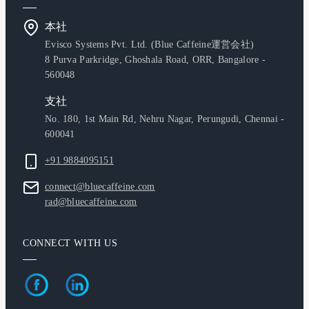
本社
Evisco Systems Pvt. Ltd. (Blue Caffeine運営会社)
8 Purva Parkridge, Ghoshala Road, ORR, Bangalore -
560048
支社
No. 180, 1st Main Rd, Nehru Nagar, Perungudi, Chennai -
600041
+91 9884095151
connect@bluecaffeine.com
rad@bluecaffeine.com
CONNECT WITH US