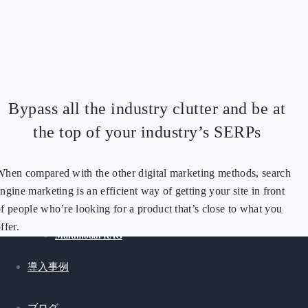
AIラボ
AIソリューション
Label Compliance Checker
Bypass all the industry clutter and be at
PDF-to-Webpage
the top of your industry’s SERPs
AI-Powered Real-Time Language Interpreter
Image and Video Generation
hen compared with the other digital marketing methods, search
DAM Bot
ngine marketing is an efficient way of getting your site in front
AI Blogger
f people who’re looking for a product that’s close to what you
Website Accessibility Checker
ffer.
Multimodal RAG
導入事例
In order to get the SEM game right