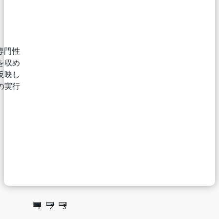
の専門性
を収め
反映し
の実行
1
2
3